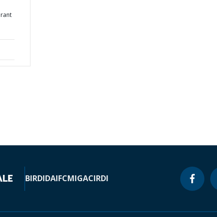
brant
BIRD
IDA
IFC
MIGA
CIRDI