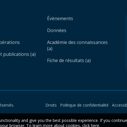
Évènements
Données
opérations
Académie des connaissances
(a)
 publications (a)
Fiche de résultats (a)
éservés.
Droits
Politique de confidentialité
Accessib
unctionality and give you the best possible experience. If you continu
n your browser. To learn more about cookies,
click here
.