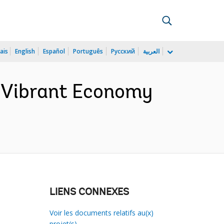
ais
English
Español
Português
Русский
العربية
A Vibrant Economy
LIENS CONNEXES
Voir les documents relatifs au(x)
projet(s)