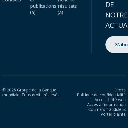
DE
publications
résultats
(a)
(a)
NOTRE
ACTUA
S'ab
© 2025 Groupe de la Banque
Droits
mondiale. Tous droits réservés.
Politique de confidentialité
Accessibilité web
Accès à l’information
Courriers frauduleux
Porter plainte