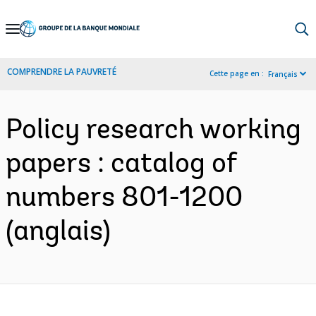
Skip
to
Main
COMPRENDRE LA PAUVRETÉ
Cette page en :
Français
Navigation
Policy research working
papers : catalog of
numbers 801-1200
(anglais)