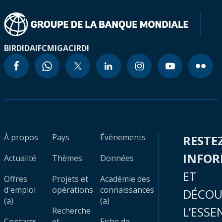
BIRD
IDA
IFC
MIGA
CIRDI
À propos
Pays
Évènements
RESTE
INFO
Actualité
Thèmes
Données
ET
Offres
Projets et
Académie des
d'emploi
opérations
connaissances
DÉCOU
(a)
(a)
L’ESSE
Recherche
Contacts
et
Fiche de