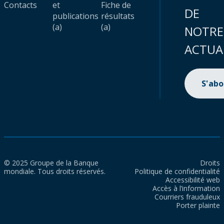
Contacts
et
Fiche de
DE
publications
résultats
(a)
(a)
NOTRE
ACTUA
S'ab
© 2025 Groupe de la Banque
Droits
mondiale. Tous droits réservés.
Politique de confidentialité
Accessibilité web
Accès à l’information
Courriers frauduleux
Porter plainte