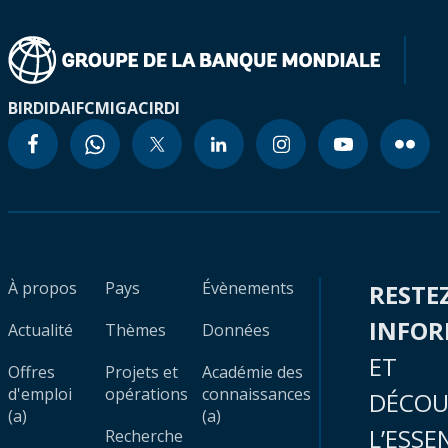
BIRD
IDA
IFC
MIGA
CIRDI
À propos
Pays
Évènements
RESTE
INFO
Actualité
Thèmes
Données
ET
Offres
Projets et
Académie des
d'emploi
opérations
connaissances
DÉCOU
(a)
(a)
L’ESSE
Recherche