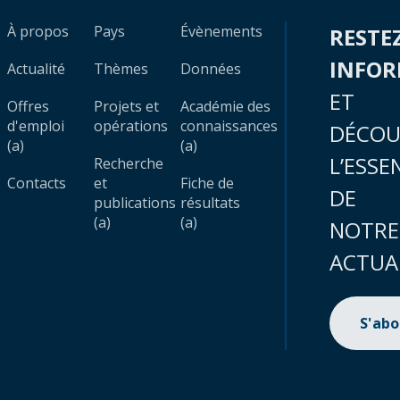
À propos
Pays
Évènements
RESTE
INFO
Actualité
Thèmes
Données
ET
Offres
Projets et
Académie des
d'emploi
opérations
connaissances
DÉCOU
(a)
(a)
L’ESSE
Recherche
Contacts
et
Fiche de
DE
publications
résultats
(a)
(a)
NOTRE
ACTUA
S'ab