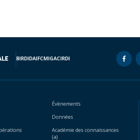
BIRD
IDA
IFC
MIGA
CIRDI
Évènements
Données
opérations
Académie des connaissances
(a)