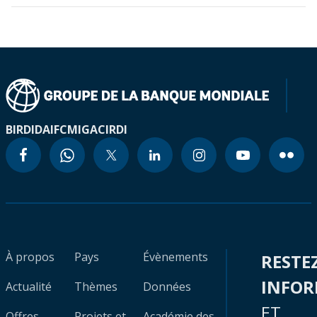
BIRD
IDA
IFC
MIGA
CIRDI
À propos
Pays
Évènements
RESTE
INFO
Actualité
Thèmes
Données
ET
Offres
Projets et
Académie des