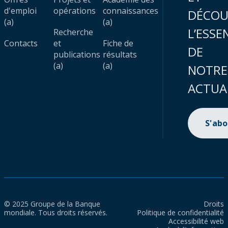
d'emploi
opérations
connaissances
DÉCOU
(a)
(a)
L’ESSE
Recherche
Contacts
et
Fiche de
DE
publications
résultats
(a)
(a)
NOTRE
ACTUA
S'ab
© 2025 Groupe de la Banque
Droits
mondiale. Tous droits réservés.
Politique de confidentialité
Accessibilité web