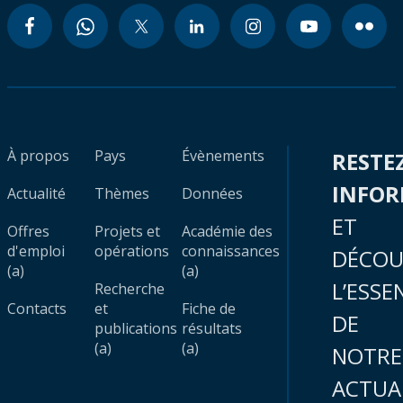
À propos
Pays
Évènements
RESTE
INFO
Actualité
Thèmes
Données
ET
Offres
Projets et
Académie des
d'emploi
opérations
connaissances
DÉCOU
(a)
(a)
L’ESSE
Recherche
Contacts
et
Fiche de
DE
publications
résultats
(a)
(a)
NOTRE
ACTUA