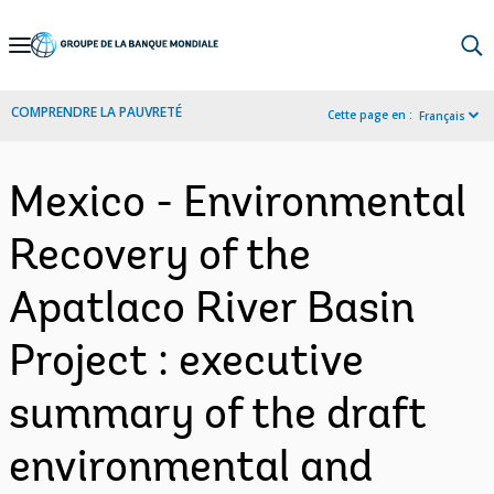
Skip
to
Main
COMPRENDRE LA PAUVRETÉ
Cette page en :
Français
Navigation
Mexico - Environmental
Recovery of the
Apatlaco River Basin
Project : executive
summary of the draft
environmental and