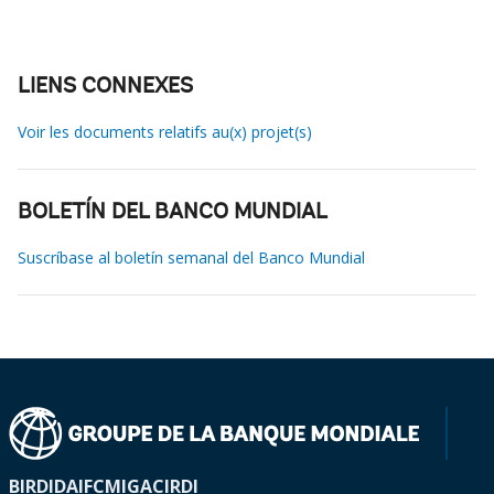
LIENS CONNEXES
Voir les documents relatifs au(x) projet(s)
BOLETÍN DEL BANCO MUNDIAL
Suscríbase al boletín semanal del Banco Mundial
BIRD
IDA
IFC
MIGA
CIRDI