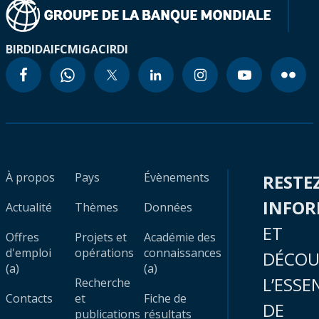
BIRD
IDA
IFC
MIGA
CIRDI
À propos
Pays
Évènements
RESTE
INFO
Actualité
Thèmes
Données
ET
Offres
Projets et
Académie des
d'emploi
opérations
connaissances
DÉCOU
(a)
(a)
L’ESSE
Recherche
Contacts
et
Fiche de
DE
publications
résultats