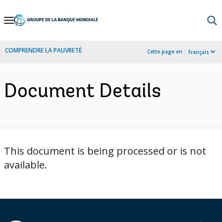
Skip
to
Main
COMPRENDRE LA PAUVRETÉ
Cette page en :
Français
Navigation
Document Details
This document is being processed or is not
available.