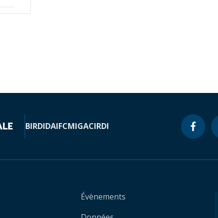
BIRD
IDA
IFC
MIGA
CIRDI
Évènements
Données