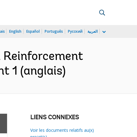
ais
English
Español
Português
Русский
العربية
d Reinforcement
t 1 (anglais)
LIENS CONNEXES
Voir les documents relatifs au(x)
projet(s)