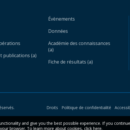
Évènements
Données
opérations
Académie des connaissances
(a)
 publications (a)
Fiche de résultats (a)
éservés.
Droits
Politique de confidentialité
Accessib
unctionality and give you the best possible experience. If you continu
n your browser. To learn more about cookies,
click here
.