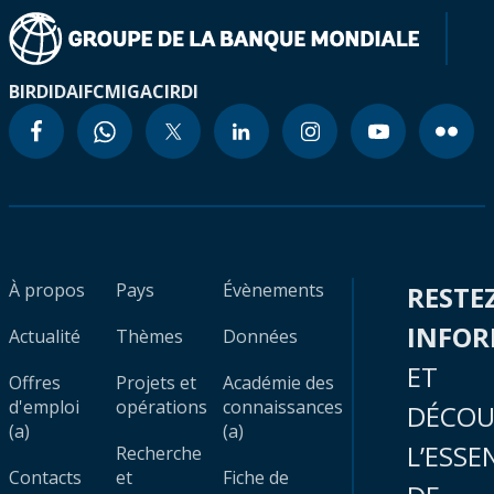
BIRD
IDA
IFC
MIGA
CIRDI
À propos
Pays
Évènements
RESTE
INFO
Actualité
Thèmes
Données
ET
Offres
Projets et
Académie des
d'emploi
opérations
connaissances
DÉCOU
(a)
(a)
L’ESSE
Recherche
Contacts
et
Fiche de