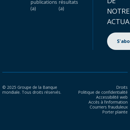
DE
publications
résultats
(a)
(a)
NOTRE
ACTUA
S'ab
© 2025 Groupe de la Banque
Droits
mondiale. Tous droits réservés.
Politique de confidentialité
Accessibilité web
Accès à l’information
Courriers frauduleux
Porter plainte