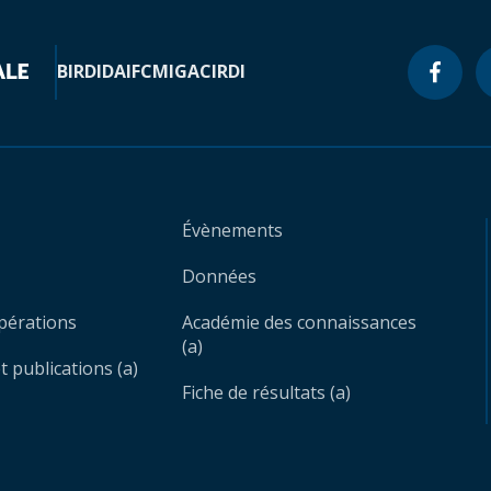
BIRD
IDA
IFC
MIGA
CIRDI
Évènements
Données
opérations
Académie des connaissances
(a)
 publications (a)
Fiche de résultats (a)