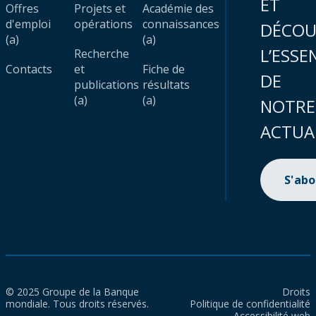
ET
Offres
Projets et
Académie des
d'emploi
opérations
connaissances
DÉCOU
(a)
(a)
L’ESSE
Recherche
Contacts
et
Fiche de
DE
publications
résultats
(a)
(a)
NOTRE
ACTUA
S'ab
© 2025 Groupe de la Banque
Droits
mondiale. Tous droits réservés.
Politique de confidentialité
Accessibilité web