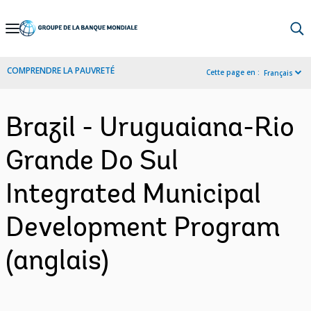
Skip
to
Main
COMPRENDRE LA PAUVRETÉ
Cette page en :
Français
Navigation
Brazil - Uruguaiana-Rio
Grande Do Sul
Integrated Municipal
Development Program
(anglais)