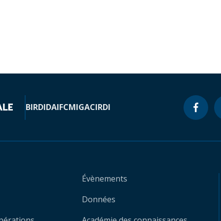
BIRD
IDA
IFC
MIGA
CIRDI
Évènements
Données
opérations
Académie des connaissances