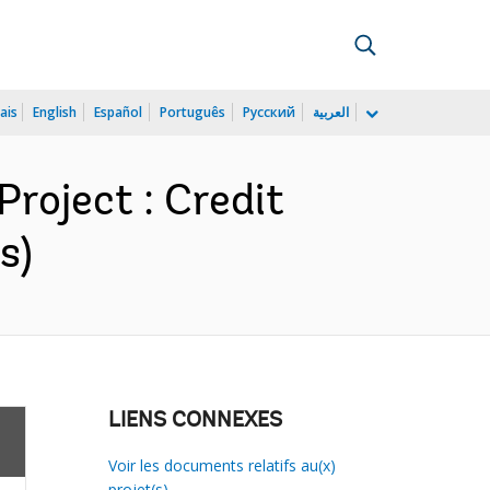
ais
English
Español
Português
Русский
العربية
Project : Credit
s)
LIENS CONNEXES
Voir les documents relatifs au(x)
projet(s)