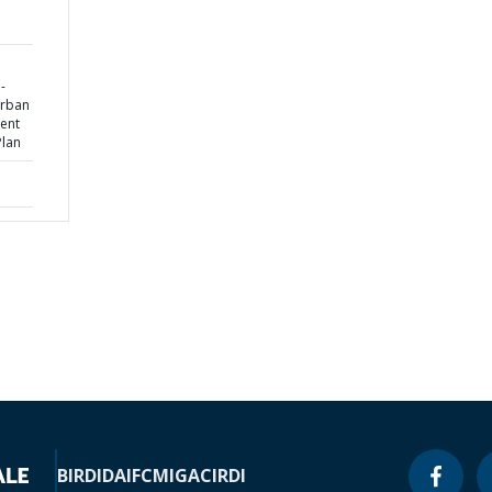
-
Urban
ent
Plan
BIRD
IDA
IFC
MIGA
CIRDI