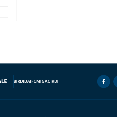
BIRD
IDA
IFC
MIGA
CIRDI