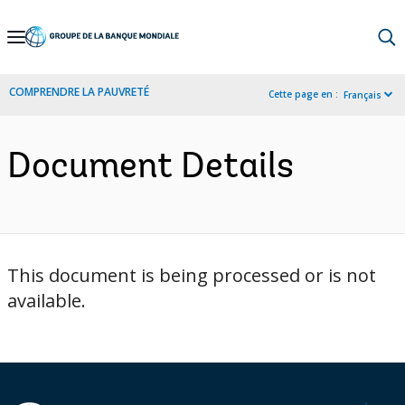
Skip
to
Main
COMPRENDRE LA PAUVRETÉ
Cette page en :
Français
Navigation
Document Details
This document is being processed or is not
available.