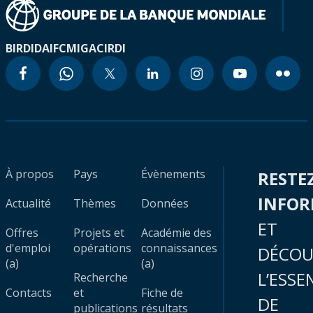
BIRD
IDA
IFC
MIGA
CIRDI
À propos
Pays
Évènements
RESTE
INFO
Actualité
Thèmes
Données
ET
Offres
Projets et
Académie des
d'emploi
opérations
connaissances
DÉCOU
(a)
(a)
L’ESSE
Recherche
Contacts
et
Fiche de
DE
publications
résultats