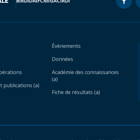
BIRD
IDA
IFC
MIGA
CIRDI
Évènements
Données
opérations
Académie des connaissances
(a)
 publications (a)
Fiche de résultats (a)