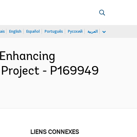
ais
English
Español
Português
Русский
العربية
n Enhancing
 Project - P169949
LIENS CONNEXES