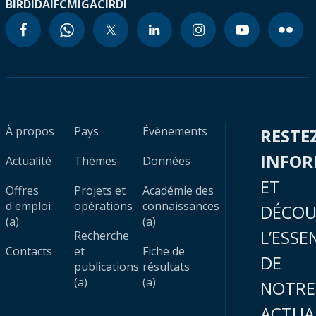
BIRD
IDA
IFC
MIGA
CIRDI
À propos
Pays
Évènements
RESTE
INFO
Actualité
Thèmes
Données
ET
Offres
Projets et
Académie des
d'emploi
opérations
connaissances
DÉCOU
(a)
(a)
L’ESSE
Recherche
Contacts
et
Fiche de
DE
publications
résultats
(a)
(a)
NOTRE
ACTUA