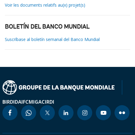
Voir les documents relatifs au(x) projet(s)
BOLETÍN DEL BANCO MUNDIAL
Suscríbase al boletín semanal del Banco Mundial
BIRD
IDA
IFC
MIGA
CIRDI