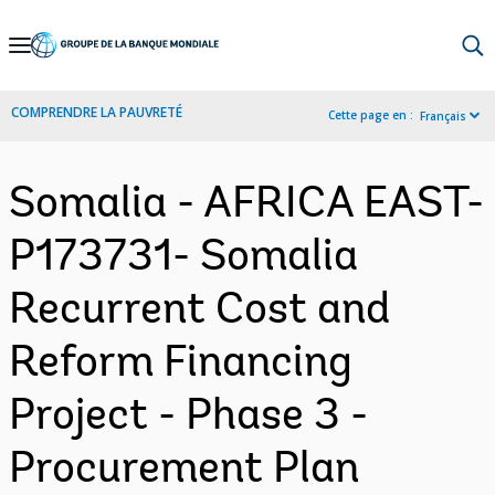
Skip
to
Main
COMPRENDRE LA PAUVRETÉ
Cette page en :
Français
Navigation
Somalia - AFRICA EAST-
P173731- Somalia
Recurrent Cost and
Reform Financing
Project - Phase 3 -
Procurement Plan