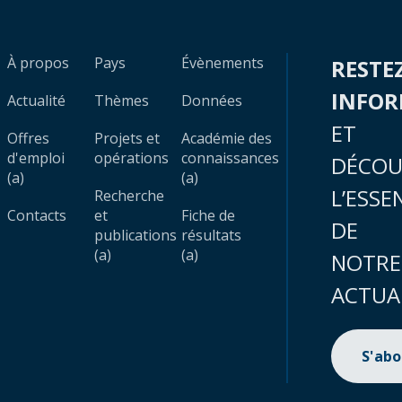
À propos
Pays
Évènements
RESTE
INFO
Actualité
Thèmes
Données
ET
Offres
Projets et
Académie des
d'emploi
opérations
connaissances
DÉCOU
(a)
(a)
L’ESSE
Recherche
Contacts
et
Fiche de
DE
publications
résultats
(a)
(a)
NOTRE
ACTUA
S'ab