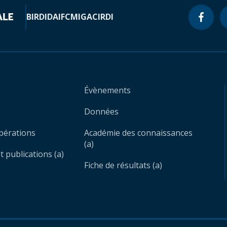
BIRD
IDA
IFC
MIGA
CIRDI
Évènements
Données
opérations
Académie des connaissances
(a)
 publications (a)
Fiche de résultats (a)