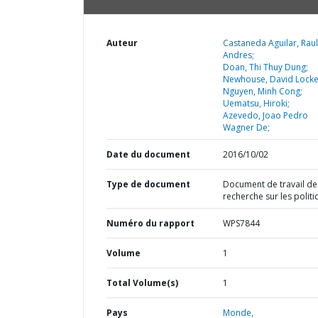
Auteur
Castaneda Aguilar, Raul
Andres;
Doan, Thi Thuy Dung;
Newhouse, David Locke
Nguyen, Minh Cong;
Uematsu, Hiroki;
Azevedo, Joao Pedro
Wagner De;
Date du document
2016/10/02
Type de document
Document de travail de
recherche sur les polit
Numéro du rapport
WPS7844
Volume
1
Total Volume(s)
1
Pays
Monde,