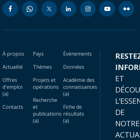
À propos
Pays
Évènements
RESTE
INFO
Actualité
Thèmes
Données
ET
Offres
Projets et
Académie des
d'emploi
opérations
connaissances
DÉCOU
(a)
(a)
L’ESSE
Recherche
Contacts
et
Fiche de
DE
publications
résultats
(a)
(a)
NOTRE
ACTUA