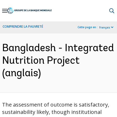
Skip
to
Main
COMPRENDRE LA PAUVRETÉ
Cette page en :
Français
Navigation
Bangladesh - Integrated
Nutrition Project
(anglais)
The assessment of outcome is satisfactory,
sustainability likely, though institutional