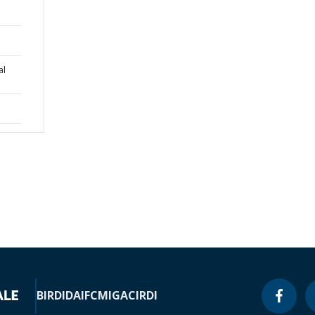
al
BIRD
IDA
IFC
MIGA
CIRDI