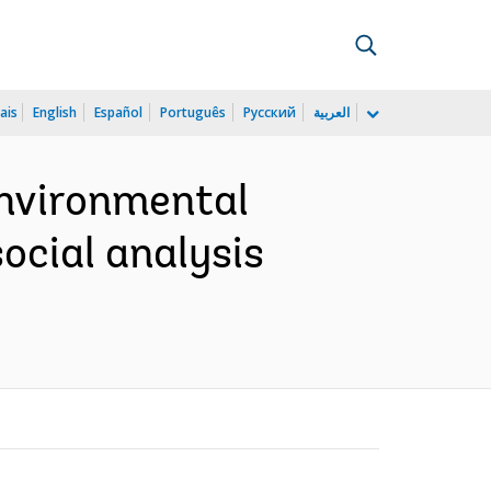
ais
English
Español
Português
Русский
العربية
environmental
ocial analysis