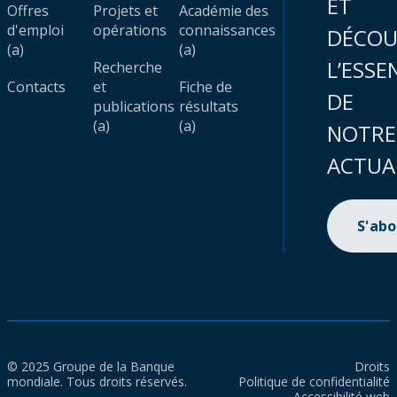
ET
Offres
Projets et
Académie des
d'emploi
opérations
connaissances
DÉCOU
(a)
(a)
L’ESSE
Recherche
Contacts
et
Fiche de
DE
publications
résultats
(a)
(a)
NOTRE
ACTUA
S'ab
© 2025 Groupe de la Banque
Droits
mondiale. Tous droits réservés.
Politique de confidentialité
Accessibilité web