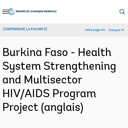
Skip
to
Main
COMPRENDRE LA PAUVRETÉ
Cette page en :
Français
Navigation
Burkina Faso - Health
System Strengthening
and Multisector
HIV/AIDS Program
Project (anglais)