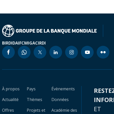
BIRD
IDA
IFC
MIGA
CIRDI
À propos
Pays
Évènements
RESTE
INFO
Actualité
Thèmes
Données
ET
Offres
Projets et
Académie des