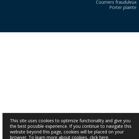
Courriers frauduleux
Porter plainte
This site uses cookies to optimize functionality and give you
the best possible experience. If you continue to navigate this
website beyond this page, cookies will be placed on your
browser. To learn more about cookies,
click here
.