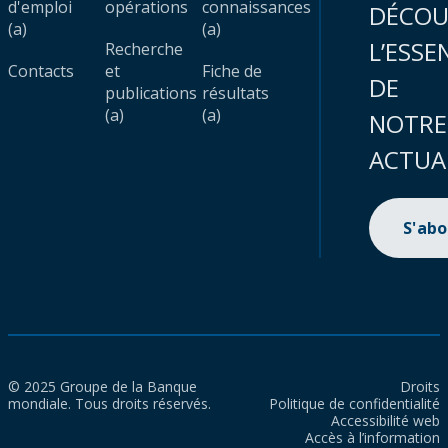
d'emploi
opérations
connaissances
DÉCOU
(a)
(a)
L’ESSE
Recherche
Contacts
et
Fiche de
DE
publications
résultats
(a)
(a)
NOTRE
ACTUA
S'ab
© 2025 Groupe de la Banque
Droits
mondiale. Tous droits réservés.
Politique de confidentialité
Accessibilité web
Accès à l’information