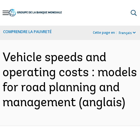
Skip
to
Main
COMPRENDRE LA PAUVRETÉ
Cette page en :
Français
Navigation
Vehicle speeds and
operating costs : models
for road planning and
management (anglais)