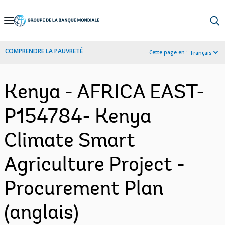
Skip
to
Main
COMPRENDRE LA PAUVRETÉ
Cette page en :
Français
Navigation
Kenya - AFRICA EAST-
P154784- Kenya
Climate Smart
Agriculture Project -
Procurement Plan
(anglais)