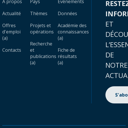
À propos
Pays
Évènements
RESTE
INFO
Actualité
Thèmes
Données
ET
Offres
Projets et
Académie des
d'emploi
opérations
connaissances
DÉCOU
(a)
(a)
L’ESSE
Recherche
Contacts
et
Fiche de
DE
publications
résultats
(a)
(a)
NOTRE
ACTUA
S'ab