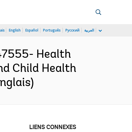
ais
English
Español
Português
Русский
العربية
47555- Health
nd Child Health
nglais)
LIENS CONNEXES