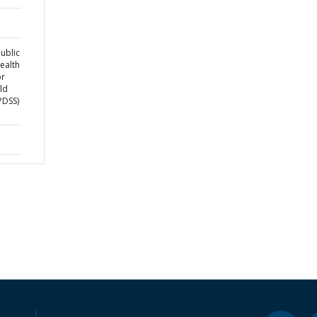
ublic
ealth
or
ld
PDSS)