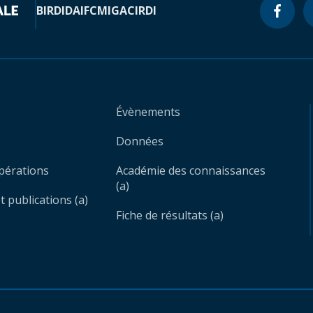
BIRD
IDA
IFC
MIGA
CIRDI
Évènements
Données
opérations
Académie des connaissances
(a)
 publications (a)
Fiche de résultats (a)