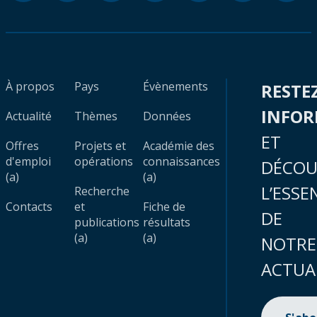
À propos
Pays
Évènements
RESTE
INFO
Actualité
Thèmes
Données
ET
Offres
Projets et
Académie des
d'emploi
opérations
connaissances
DÉCOU
(a)
(a)
L’ESSE
Recherche
Contacts
et
Fiche de
DE
publications
résultats
(a)
(a)
NOTRE
ACTUA