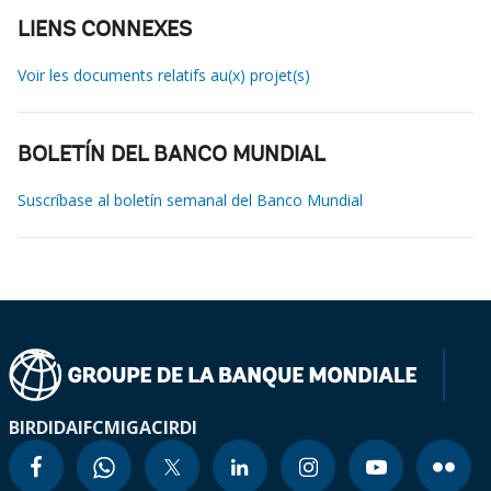
LIENS CONNEXES
Voir les documents relatifs au(x) projet(s)
BOLETÍN DEL BANCO MUNDIAL
Suscríbase al boletín semanal del Banco Mundial
BIRD
IDA
IFC
MIGA
CIRDI