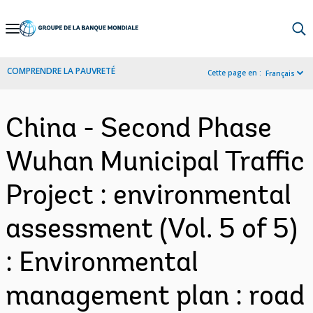
Skip
to
Main
COMPRENDRE LA PAUVRETÉ
Cette page en :
Français
Navigation
China - Second Phase
Wuhan Municipal Traffic
Project : environmental
assessment (Vol. 5 of 5)
: Environmental
management plan : road