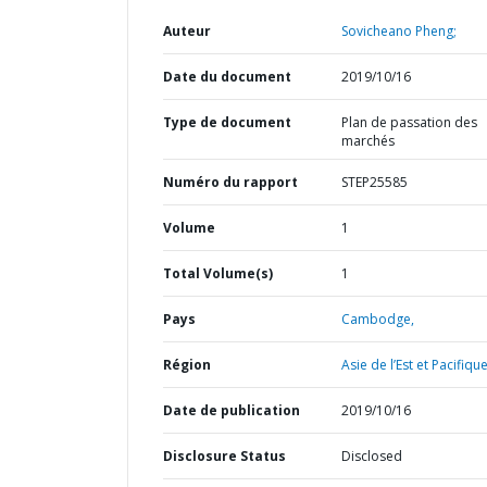
Auteur
Sovicheano Pheng;
Date du document
2019/10/16
Type de document
Plan de passation des
marchés
Numéro du rapport
STEP25585
Volume
1
Total Volume(s)
1
Pays
Cambodge,
Région
Asie de l’Est et Pacifique
Date de publication
2019/10/16
Disclosure Status
Disclosed