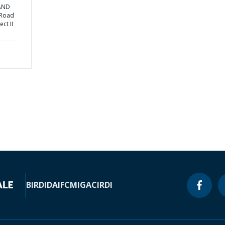
 AND
 Road
ct II
BIRD
IDA
IFC
MIGA
CIRDI