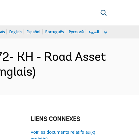
ais
English
Español
Português
Русский
العربية
2- KH - Road Asset
nglais)
LIENS CONNEXES
Voir les documents relatifs au(x)
projet(s)