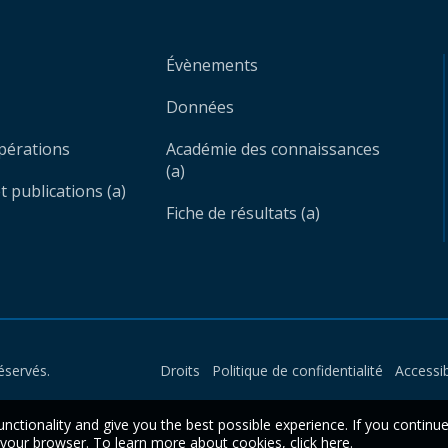
Évènements
Données
opérations
Académie des connaissances
(a)
 publications (a)
Fiche de résultats (a)
éservés.
Droits
Politique de confidentialité
Accessib
unctionality and give you the best possible experience. If you continu
n your browser. To learn more about cookies,
click here
.