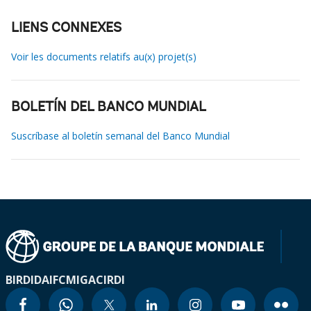
LIENS CONNEXES
Voir les documents relatifs au(x) projet(s)
BOLETÍN DEL BANCO MUNDIAL
Suscríbase al boletín semanal del Banco Mundial
BIRD
IDA
IFC
MIGA
CIRDI