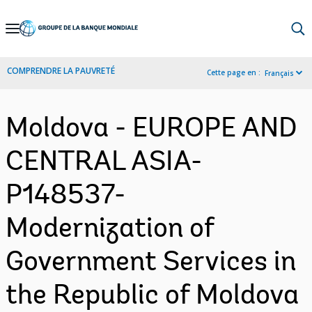
Skip
to
Main
COMPRENDRE LA PAUVRETÉ
Cette page en :
Français
Navigation
Moldova - EUROPE AND
CENTRAL ASIA-
P148537-
Modernization of
Government Services in
the Republic of Moldova