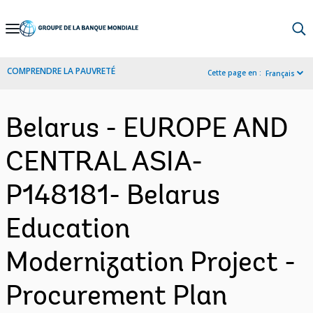
Skip
to
Main
COMPRENDRE LA PAUVRETÉ
Cette page en :
Français
Navigation
Belarus - EUROPE AND
CENTRAL ASIA-
P148181- Belarus
Education
Modernization Project -
Procurement Plan