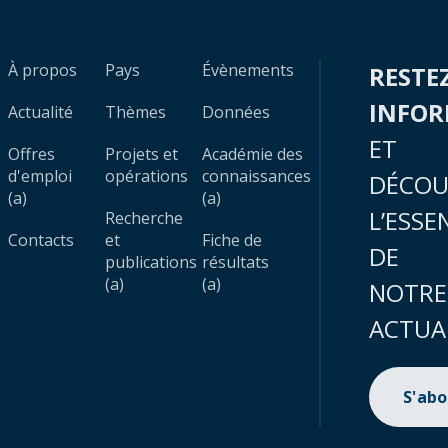
À propos
Pays
Évènements
RESTE
INFO
Actualité
Thèmes
Données
ET
Offres
Projets et
Académie des
d'emploi
opérations
connaissances
DÉCOU
(a)
(a)
L’ESSE
Recherche
Contacts
et
Fiche de
DE
publications
résultats
(a)
(a)
NOTRE
ACTUA
S'ab