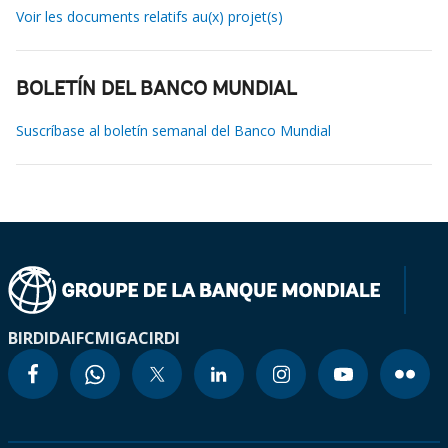
Voir les documents relatifs au(x) projet(s)
BOLETÍN DEL BANCO MUNDIAL
Suscríbase al boletín semanal del Banco Mundial
BIRD
IDA
IFC
MIGA
CIRDI