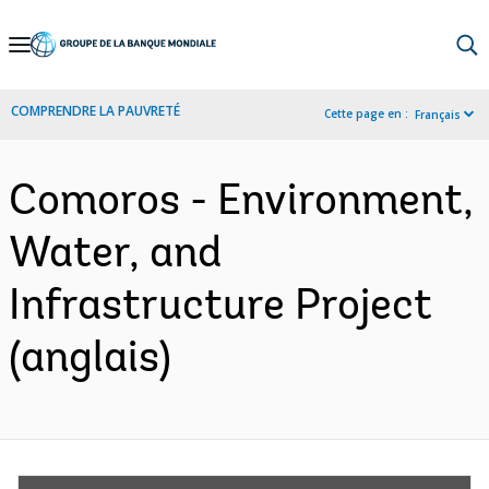
Skip
to
Main
COMPRENDRE LA PAUVRETÉ
Cette page en :
Français
Navigation
Comoros - Environment,
Water, and
Infrastructure Project
(anglais)