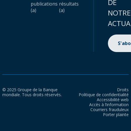
DE
publications
résultats
(a)
(a)
NOTRE
ACTUA
S'ab
© 2025 Groupe de la Banque
Droits
mondiale. Tous droits réservés.
Politique de confidentialité
Accessibilité web
Accès à l’information
Courriers frauduleux
Porter plainte