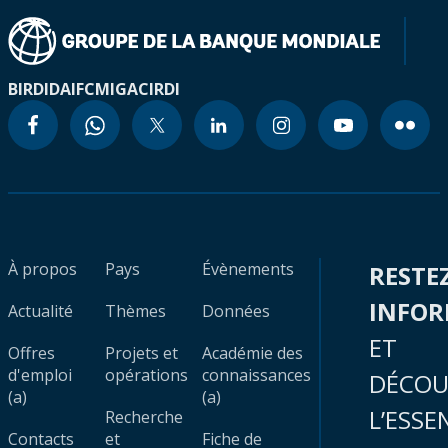
BIRD
IDA
IFC
MIGA
CIRDI
À propos
Pays
Évènements
RESTE
INFO
Actualité
Thèmes
Données
ET
Offres
Projets et
Académie des
d'emploi
opérations
connaissances
DÉCOU
(a)
(a)
L’ESSE
Recherche
Contacts
et
Fiche de