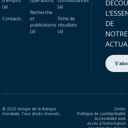
d'emploi
opérations
connaissances
DÉCOU
(a)
(a)
L’ESSE
Recherche
Contacts
et
Fiche de
DE
publications
résultats
(a)
(a)
NOTRE
ACTUA
S'ab
© 2025 Groupe de la Banque
Droits
mondiale. Tous droits réservés.
Politique de confidentialité
Accessibilité web
Accès à l’information