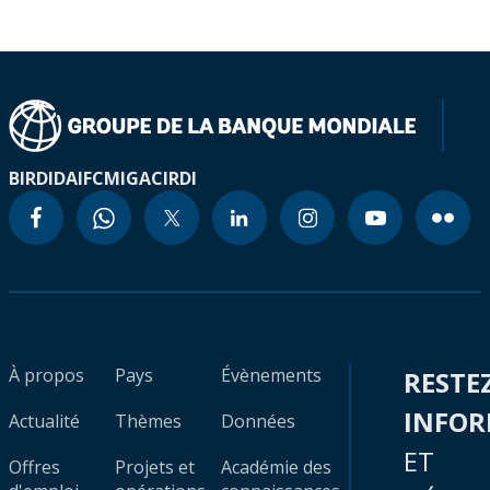
BIRD
IDA
IFC
MIGA
CIRDI
À propos
Pays
Évènements
RESTE
INFO
Actualité
Thèmes
Données
ET
Offres
Projets et
Académie des