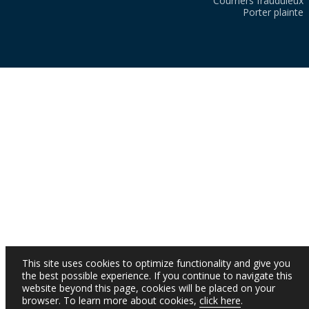
Courriers frauduleux
Porter plainte
This site uses cookies to optimize functionality and give you
the best possible experience. If you continue to navigate this
website beyond this page, cookies will be placed on your
browser. To learn more about cookies,
click here
.