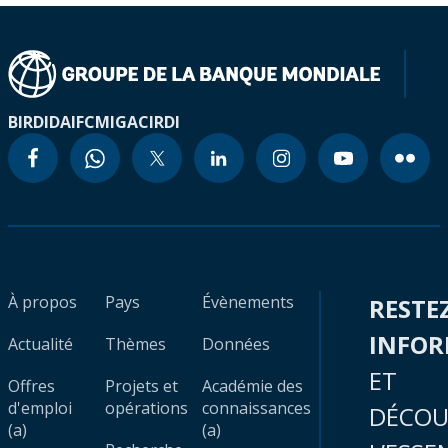
BIRD
IDA
IFC
MIGA
CIRDI
À propos
Pays
Évènements
RESTE
INFO
Actualité
Thèmes
Données
ET
Offres
Projets et
Académie des
d'emploi
opérations
connaissances
DÉCOU
(a)
(a)