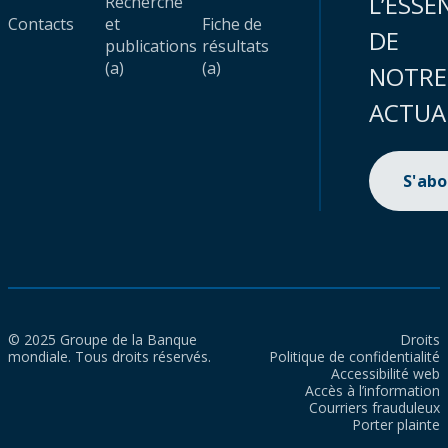
L’ESSE
Recherche
Contacts
et
Fiche de
DE
publications
résultats
(a)
(a)
NOTRE
ACTUA
S'ab
© 2025 Groupe de la Banque
Droits
mondiale. Tous droits réservés.
Politique de confidentialité
Accessibilité web
Accès à l’information
Courriers frauduleux
Porter plainte