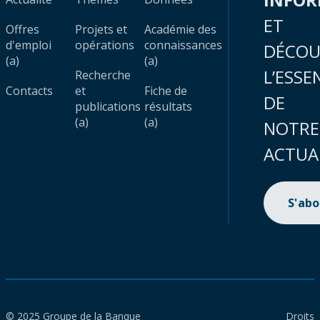
ET
Offres
Projets et
Académie des
d'emploi
opérations
connaissances
DÉCOU
(a)
(a)
L’ESSE
Recherche
Contacts
et
Fiche de
DE
publications
résultats
(a)
(a)
NOTRE
ACTUA
S'ab
© 2025 Groupe de la Banque
Droits