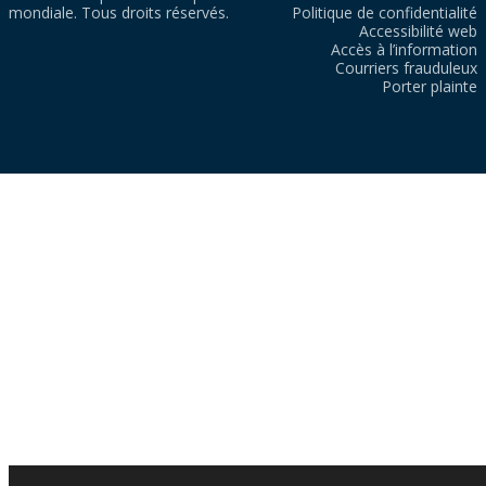
mondiale. Tous droits réservés.
Politique de confidentialité
Accessibilité web
Accès à l’information
Courriers frauduleux
Porter plainte