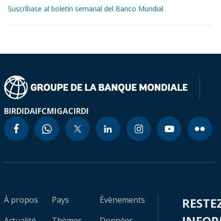
Suscríbase al boletín semanal del Banco Mundial
BIRD
IDA
IFC
MIGA
CIRDI
À propos
Pays
Évènements
RESTE
INFO
Actualité
Thèmes
Données