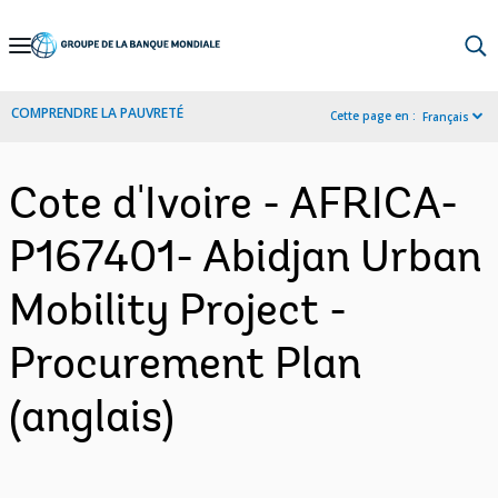
Skip
to
Main
COMPRENDRE LA PAUVRETÉ
Cette page en :
Français
Navigation
Cote d'Ivoire - AFRICA-
P167401- Abidjan Urban
Mobility Project -
Procurement Plan
(anglais)