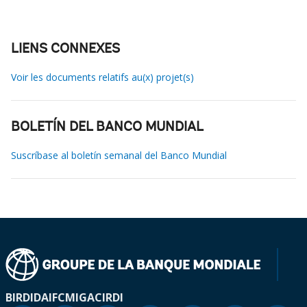
LIENS CONNEXES
Voir les documents relatifs au(x) projet(s)
BOLETÍN DEL BANCO MUNDIAL
Suscríbase al boletín semanal del Banco Mundial
BIRD
IDA
IFC
MIGA
CIRDI