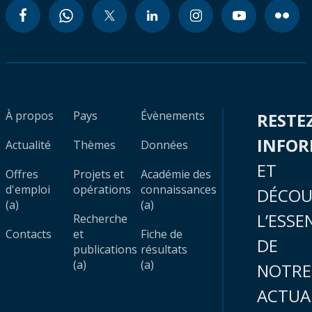
À propos
Pays
Évènements
RESTE
INFO
Actualité
Thèmes
Données
ET
Offres
Projets et
Académie des
d'emploi
opérations
connaissances
DÉCOU
(a)
(a)
L’ESSE
Recherche
Contacts
et
Fiche de
DE
publications
résultats
(a)
(a)
NOTRE
ACTUA