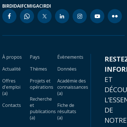
BIRD
IDA
IFC
MIGA
CIRDI
À propos
Pays
Évènements
RESTE
INFO
Actualité
Thèmes
Données
ET
Offres
Projets et
Académie des
d'emploi
opérations
connaissances
DÉCOU
(a)
(a)
L’ESSE
Recherche
Contacts
et
Fiche de
DE
publications
résultats
(a)
(a)
NOTRE