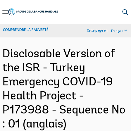
Skip
to
Main
COMPRENDRE LA PAUVRETÉ
Cette page en :
Français
Navigation
Disclosable Version of
the ISR - Turkey
Emergency COVID-19
Health Project -
P173988 - Sequence No
: 01 (anglais)