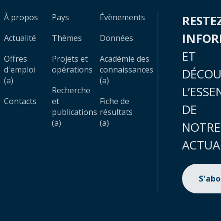
À propos
Pays
Évènements
RESTE
INFO
Actualité
Thèmes
Données
ET
Offres
Projets et
Académie des
d'emploi
opérations
connaissances
DÉCOU
(a)
(a)
L’ESSE
Recherche
Contacts
et
Fiche de
DE
publications
résultats
(a)
(a)
NOTRE
ACTUA
S'ab