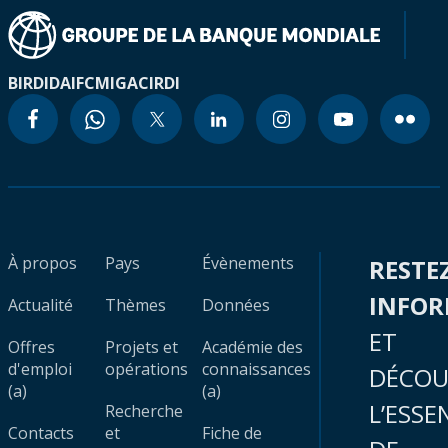
BIRD
IDA
IFC
MIGA
CIRDI
À propos
Pays
Évènements
RESTE
INFO
Actualité
Thèmes
Données
ET
Offres
Projets et
Académie des
d'emploi
opérations
connaissances
DÉCOU
(a)
(a)
L’ESSE
Recherche
Contacts
et
Fiche de