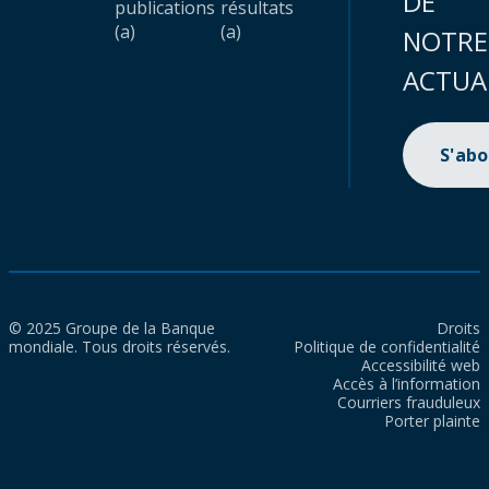
DE
publications
résultats
(a)
(a)
NOTRE
ACTUA
S'ab
© 2025 Groupe de la Banque
Droits
mondiale. Tous droits réservés.
Politique de confidentialité
Accessibilité web
Accès à l’information
Courriers frauduleux
Porter plainte