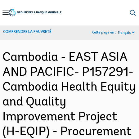
Skip
to
Main
COMPRENDRE LA PAUVRETÉ
Cette page en :
Français
Navigation
Cambodia - EAST ASIA
AND PACIFIC- P157291-
Cambodia Health Equity
and Quality
Improvement Project
(H-EQIP) - Procurement