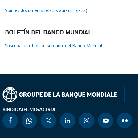
Voir les documents relatifs au(x) projet(s)
BOLETÍN DEL BANCO MUNDIAL
Suscríbase al boletín semanal del Banco Mundial
BIRD
IDA
IFC
MIGA
CIRDI