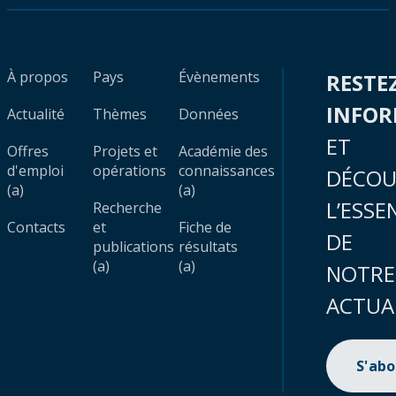
À propos
Pays
Évènements
RESTE
INFO
Actualité
Thèmes
Données
ET
Offres
Projets et
Académie des
d'emploi
opérations
connaissances
DÉCOU
(a)
(a)
L’ESSE
Recherche
Contacts
et
Fiche de
DE
publications
résultats
(a)
(a)
NOTRE
ACTUA
S'ab