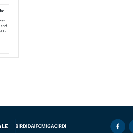
the
ect
 and
93 -
BIRD
IDA
IFC
MIGA
CIRDI