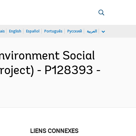
ais
English
Español
Português
Русский
العربية
Environment Social
roject) - P128393 -
LIENS CONNEXES