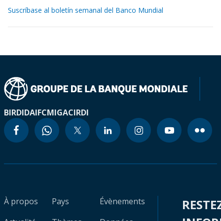
Suscríbase al boletín semanal del Banco Mundial
BIRD
IDA
IFC
MIGA
CIRDI
À propos
Pays
Évènements
RESTE