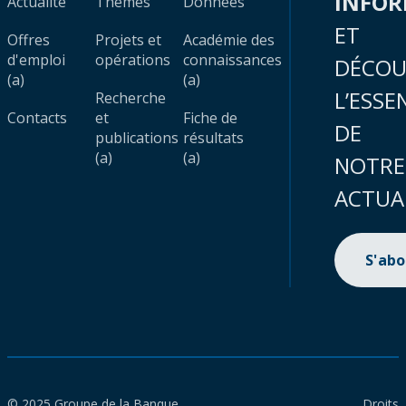
INFO
Actualité
Thèmes
Données
ET
Offres
Projets et
Académie des
d'emploi
opérations
connaissances
DÉCOU
(a)
(a)
L’ESSE
Recherche
Contacts
et
Fiche de
DE
publications
résultats
(a)
(a)
NOTRE
ACTUA
S'ab
© 2025 Groupe de la Banque
Droits