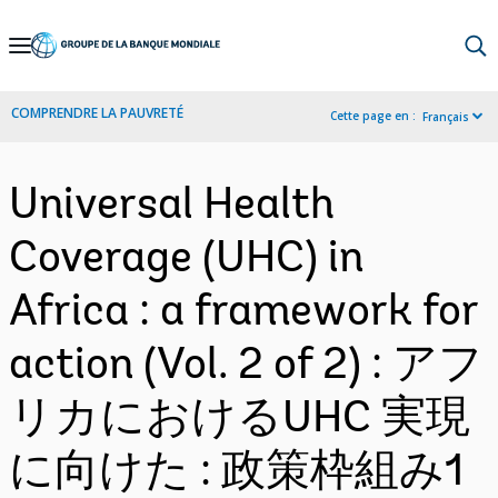
Skip
to
Main
COMPRENDRE LA PAUVRETÉ
Cette page en :
Français
Navigation
Universal Health
Coverage (UHC) in
Africa : a framework for
action (Vol. 2 of 2) : アフ
リカにおけるUHC 実現
に向けた : 政策枠組み1