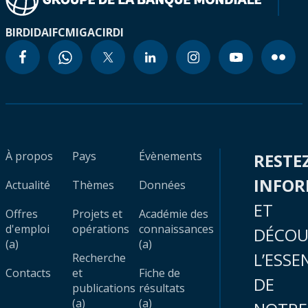
BIRD
IDA
IFC
MIGA
CIRDI
À propos
Pays
Évènements
RESTE
INFO
Actualité
Thèmes
Données
ET
Offres
Projets et
Académie des
d'emploi
opérations
connaissances
DÉCOU
(a)
(a)
L’ESSE
Recherche
Contacts
et
Fiche de
DE
publications
résultats
(a)
(a)