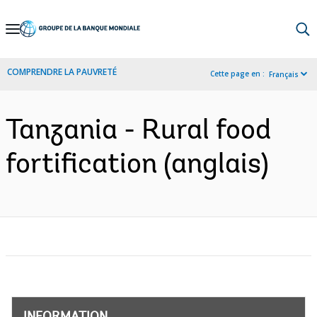
Skip
to
Main
COMPRENDRE LA PAUVRETÉ
Cette page en :
Français
Navigation
Tanzania - Rural food
fortification (anglais)