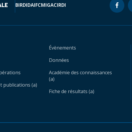
BIRD
IDA
IFC
MIGA
CIRDI
Évènements
Données
opérations
Académie des connaissances
(a)
 publications (a)
Fiche de résultats (a)