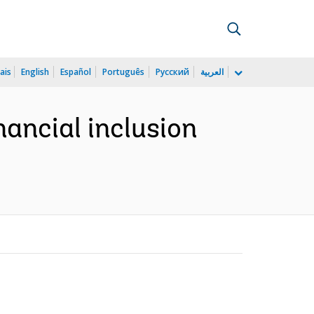
ais
English
Español
Português
Русский
العربية
nancial inclusion