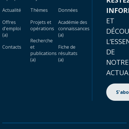
INFO
Actualité
Thèmes
Données
ET
Offres
Projets et
Académie des
d'emploi
opérations
connaissances
DÉCOU
(a)
(a)
L’ESSE
Recherche
Contacts
et
Fiche de
DE
publications
résultats
(a)
(a)
NOTRE
ACTUA
S'ab