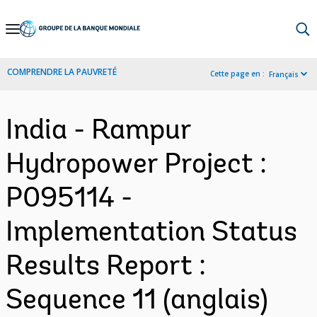
Skip
to
Main
COMPRENDRE LA PAUVRETÉ
Cette page en :
Français
Navigation
India - Rampur
Hydropower Project :
P095114 -
Implementation Status
Results Report :
Sequence 11 (anglais)