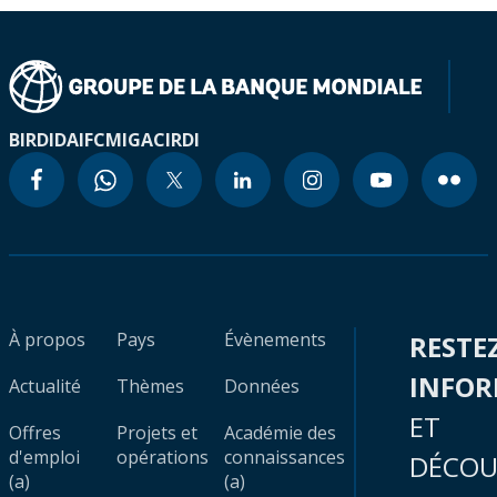
BIRD
IDA
IFC
MIGA
CIRDI
À propos
Pays
Évènements
RESTE
INFO
Actualité
Thèmes
Données
ET
Offres
Projets et
Académie des
d'emploi
opérations
connaissances
DÉCOU
(a)
(a)