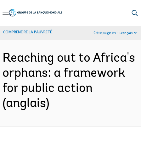
Skip
to
Main
COMPRENDRE LA PAUVRETÉ
Cette page en :
Français
Navigation
Reaching out to Africa's
orphans: a framework
for public action
(anglais)