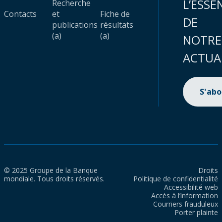
L’ESSE
Recherche
Contacts
et
Fiche de
DE
publications
résultats
(a)
(a)
NOTRE
ACTUA
S'ab
© 2025 Groupe de la Banque
Droits
mondiale. Tous droits réservés.
Politique de confidentialité
Accessibilité web
Accès à l’information
Courriers frauduleux
Porter plainte