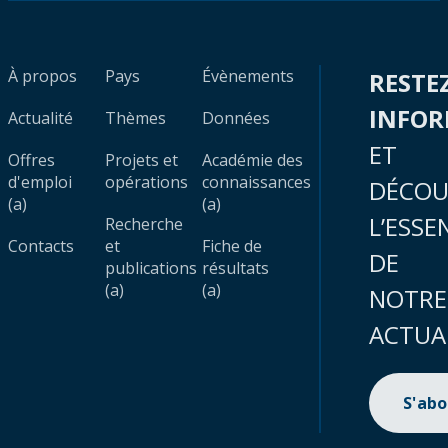
À propos
Pays
Évènements
RESTE
INFO
Actualité
Thèmes
Données
ET
Offres
Projets et
Académie des
d'emploi
opérations
connaissances
DÉCOU
(a)
(a)
L’ESSE
Recherche
Contacts
et
Fiche de
DE
publications
résultats
(a)
(a)
NOTRE
ACTUA
S'ab