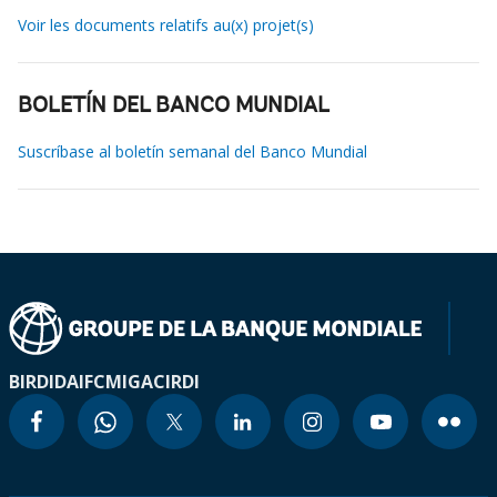
Voir les documents relatifs au(x) projet(s)
BOLETÍN DEL BANCO MUNDIAL
Suscríbase al boletín semanal del Banco Mundial
BIRD
IDA
IFC
MIGA
CIRDI