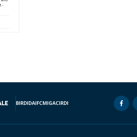
 -
BIRD
IDA
IFC
MIGA
CIRDI