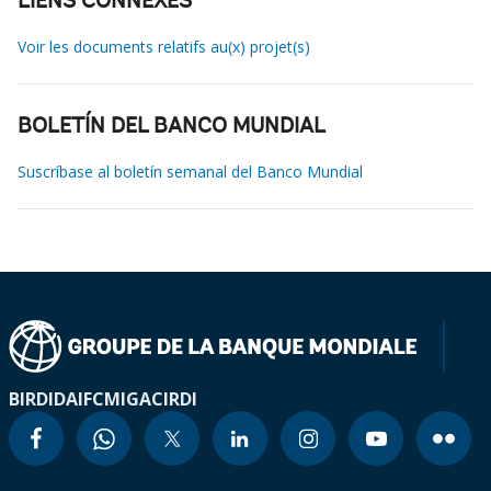
LIENS CONNEXES
Voir les documents relatifs au(x) projet(s)
BOLETÍN DEL BANCO MUNDIAL
Suscríbase al boletín semanal del Banco Mundial
BIRD
IDA
IFC
MIGA
CIRDI