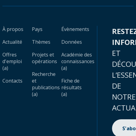
À propos
Pays
Évènements
RESTE
INFO
Actualité
Thèmes
Données
ET
Offres
Projets et
Académie des
d'emploi
opérations
connaissances
DÉCOU
(a)
(a)
L’ESSE
Recherche
Contacts
et
Fiche de
DE
publications
résultats
(a)
(a)
NOTRE
ACTUA
S'ab