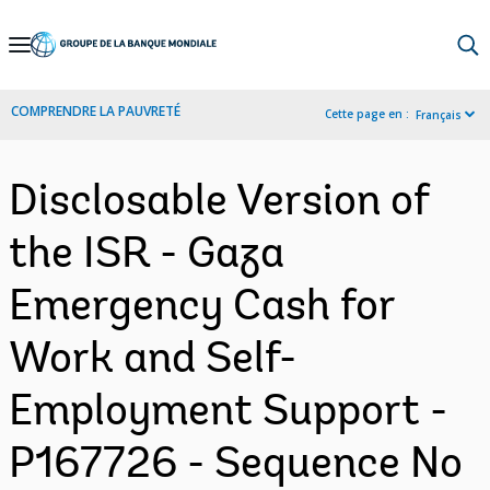
Skip
to
Main
COMPRENDRE LA PAUVRETÉ
Cette page en :
Français
Navigation
Disclosable Version of
the ISR - Gaza
Emergency Cash for
Work and Self-
Employment Support -
P167726 - Sequence No