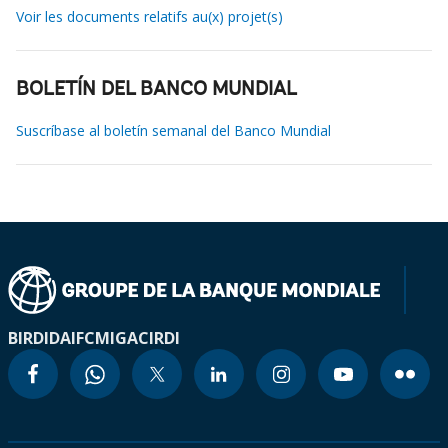
Voir les documents relatifs au(x) projet(s)
BOLETÍN DEL BANCO MUNDIAL
Suscríbase al boletín semanal del Banco Mundial
BIRD
IDA
IFC
MIGA
CIRDI