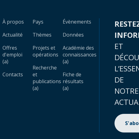
À propos
Pays
Évènements
RESTE
INFO
Actualité
Thèmes
Données
ET
Offres
Projets et
Académie des
d'emploi
opérations
connaissances
DÉCOU
(a)
(a)
L’ESSE
Recherche
Contacts
et
Fiche de
DE
publications
résultats
(a)
(a)
NOTRE
ACTUA
S'ab